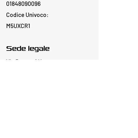
01848090096
Codice Univoco:
M5UXCR1
Sede legale
Via Brusco 1/4
17100 Savona, Italia
+39 347 568 0471
edildacisrl89@gmail.com
Informazioni
Per informazioni, domande o